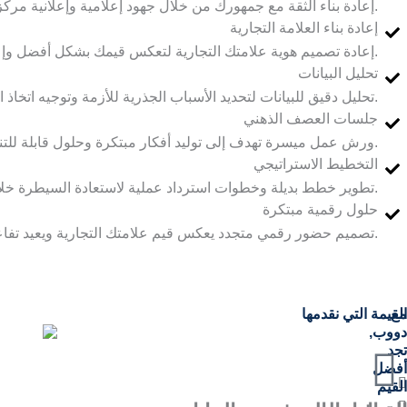
إعادة بناء الثقة مع جمهورك من خلال جهود إعلامية وإعلانية مركزة تعيد صورة علامتك التجارية.
إعادة بناء العلامة التجارية
إعادة تصميم هوية علامتك التجارية لتعكس قيمك بشكل أفضل وإعادة الاتصال بسوقك.
تحليل البيانات
تحليل دقيق للبيانات لتحديد الأسباب الجذرية للأزمة وتوجيه اتخاذ القرارات المدروسة.
جلسات العصف الذهني
ورش عمل ميسرة تهدف إلى توليد أفكار مبتكرة وحلول قابلة للتنفيذ للتغلب على الأزمات.
التخطيط الاستراتيجي
تطوير خطط بديلة وخطوات استرداد عملية لاستعادة السيطرة خلال الأوقات الصعبة.
حلول رقمية مبتكرة
تصميم حضور رقمي متجدد يعكس قيم علامتك التجارية ويعيد تفاعل قاعدة عملائك.
مع
القيمة التي نقدمها
دووب,
تجد
أفضل
القيم